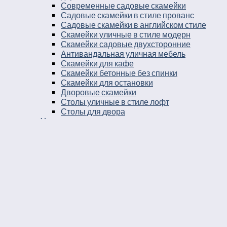
Современные садовые скамейки
Садовые скамейки в стиле прованс
Садовые скамейки в английском стиле
Скамейки уличные в стиле модерн
Скамейки садовые двухсторонние
Антивандальная уличная мебель
Скамейки для кафе
Скамейки бетонные без спинки
Скамейки для остановки
Дворовые скамейки
Столы уличные в стиле лофт
Столы для двора
Урны
Урны стальные
Урны чугунные
Урны бетонные
Мусорные контейнеры
Мусорные урны на площадку
Круглые уличные урны
Урны к магазину
Черные уличные урны
Уличные урны с вкладышем
Уличные урны на ножках