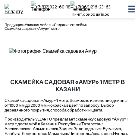
+7(812)922-60-18
+7(969)216-23-63
Пн-пт: с 09.00 до 18.00
Продукция
Уличная мебель
Садовые скамейки
Скамейка садовая «Амур» 1 метр
СКАМЕЙКА САДОВАЯ «АМУР» 1 МЕТР В
КАЗАНИ
Скамейка садовая «Амур» 1 метр. Возможно изменение длинны
от 1000 мм до 2000 мм и окраска в цвет по запросу. Выбор
деревянного покрытия, способа обработки и цвета.
Производитель VELARTU предлагает скамейку садовую «Амур» 1
метр с доставкой в Казани и Республики Татарстан :
Алексеевское, Альметьевск, Заинск, Зеленодольск, Бугульма,
Елабуга, Лениногорск, Мамадыш, Чистополь, Азнакаево, Нурлат,