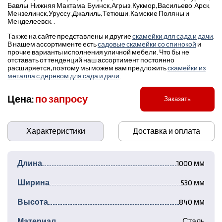
Бавлы, Нижняя Мактама, Буинск, Агрыз, Кукмор, Васильево, Арск,
Мензелинск, Уруссу, Джалиль, Тетюши, Камские Поляны и
Менделеевск. .
Так же на сайте представлены и другие
скамейки для сада и дачи
.
В нашем ассортименте есть
садовые скамейки со спинокой
и
прочие варианты исполнения уличной мебели. Что бы не
отставать от тенденций наш ассортимент постоянно
расширяется, поэтому мы можем вам предложить
скамейки из
металла с деревом для сада и дачи
.
Цена:
по запросу
Заказать
Характеристики
Доставка и оплата
Длина
1000 мм
Ширина
530 мм
Высота
840 мм
Материал
Сталь