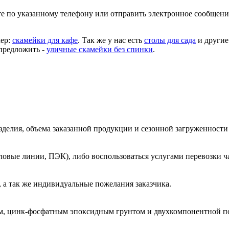
по указанному телефону или отправить электронное сообщение.
мер:
скамейки для кафе
. Так же у нас есть
столы для сада
и другие
предложить -
уличные скамейки без спинки
.
зделия, объема заказанной продукции и сезонной загруженности
овые линии, ПЭК), либо воспользоваться услугами перевозки ча
 а так же индивидуальные пожелания заказчика.
м, цинк-фосфатным эпоксидным грунтом и двухкомпонентной п