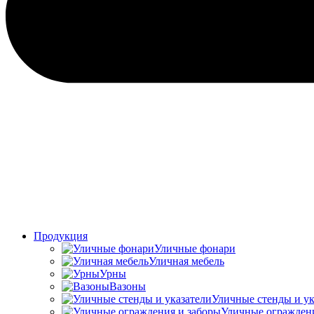
Продукция
Уличные фонари
Уличная мебель
Урны
Вазоны
Уличные стенды и ук
Уличные ограждени