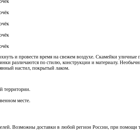
очёк
очёк
очёк
очёк
очёк
охнуть и провести время на свежем воздухе. Скамейки уличные 
спинки различаются по стилю, конструкции и материалу. Необыч
вянный настил, покрытый лаком.
ой территории.
венном месте.
ателей. Возможны доставки в любой регион России, при помощи