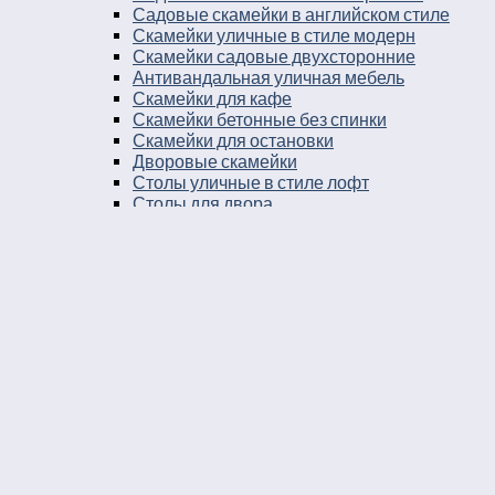
Садовые скамейки в английском стиле
Скамейки уличные в стиле модерн
Скамейки садовые двухсторонние
Антивандальная уличная мебель
Скамейки для кафе
Скамейки бетонные без спинки
Скамейки для остановки
Дворовые скамейки
Столы уличные в стиле лофт
Столы для двора
Урны
Урны стальные
Урны чугунные
Урны бетонные
Мусорные контейнеры
Мусорные урны на площадку
Круглые уличные урны
Урны к магазину
Черные уличные урны
Уличные урны с вкладышем
Уличные урны на ножках
Большие уличные урны
Уличные металлические круглые урны