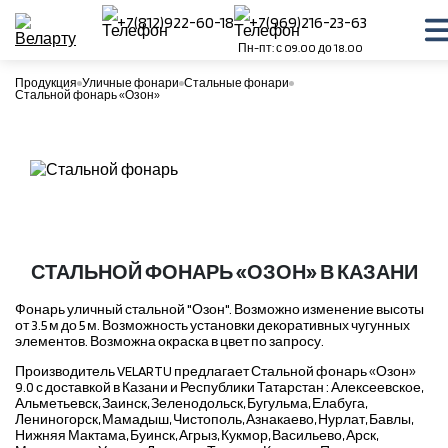
+7(812)922-60-18
+7(969)216-23-63
Пн-пт: с 09.00 до 18.00
Продукция
Уличные фонари
Стальные фонари
Стальной фонарь «Озон»
СТАЛЬНОЙ ФОНАРЬ «ОЗОН» В КАЗАНИ
Фонарь уличный стальной "Озон". Возможно изменение высоты
от 3.5 м до 5 м. Возможность установки декоративных чугунных
элементов. Возможна окраска в цвет по запросу.
Производитель VELARTU предлагает Стальной фонарь «Озон»
9.0 с доставкой в Казани и Республики Татарстан : Алексеевское,
Альметьевск, Заинск, Зеленодольск, Бугульма, Елабуга,
Лениногорск, Мамадыш, Чистополь, Азнакаево, Нурлат, Бавлы,
Нижняя Мактама, Буинск, Агрыз, Кукмор, Васильево, Арск,