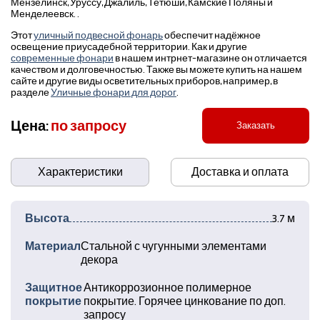
Мензелинск, Уруссу, Джалиль, Тетюши, Камские Поляны и
Менделеевск. .
Этот
уличный подвесной фонарь
обеспечит надёжное
освещение приусадебной территории. Как и другие
современные фонари
в нашем интрнет-магазине он отличается
качеством и долговечностью. Также вы можете купить на нашем
сайте и другие виды осветительных приборов, например, в
разделе
Уличные фонари для дорог
.
Цена:
по запросу
Заказать
Характеристики
Доставка и оплата
Высота
3.7 м
Материал
Стальной с чугунными элементами
декора
Защитное
Антикоррозионное полимерное
покрытие
покрытие. Горячее цинкование по доп.
запросу