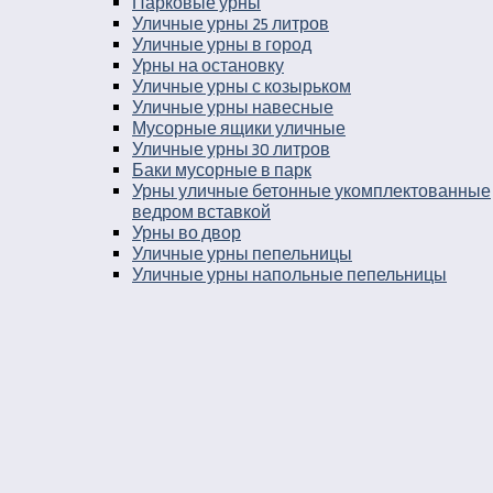
Парковые урны
Уличные урны 25 литров
Уличные урны в город
Урны на остановку
Уличные урны с козырьком
Уличные урны навесные
Мусорные ящики уличные
Уличные урны 30 литров
Баки мусорные в парк
Урны уличные бетонные укомплектованные
ведром вставкой
Урны во двор
Уличные урны пепельницы
Уличные урны напольные пепельницы
Уличные урны пепельницы деревянные
Уличные урны пепельницы металлические
Деревянные уличные урны
Урны к кафе
Урны для кафе самообслуживания
Урны на детскую площадку
Парковые металлические урны
Парковые чугунные урны
Мусорные современные уличные
контейнеры