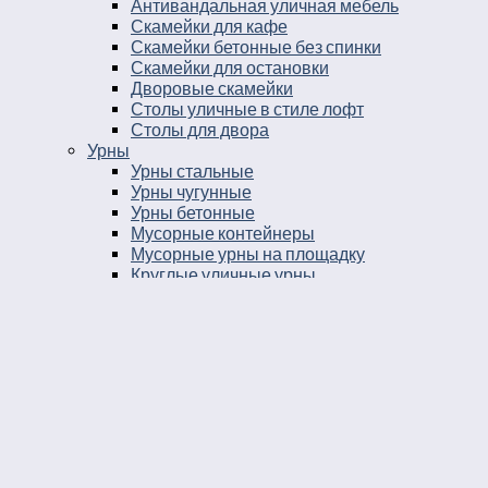
Антивандальная уличная мебель
Скамейки для кафе
Скамейки бетонные без спинки
Скамейки для остановки
Дворовые скамейки
Столы уличные в стиле лофт
Столы для двора
Урны
Урны стальные
Урны чугунные
Урны бетонные
Мусорные контейнеры
Мусорные урны на площадку
Круглые уличные урны
Урны к магазину
Черные уличные урны
Уличные урны с вкладышем
Уличные урны на ножках
Большие уличные урны
Уличные металлические круглые урны
Серые уличные урны
Прямоугольные уличные урны
Парковые круглые урны
Уличные урны опрокидывающиеся