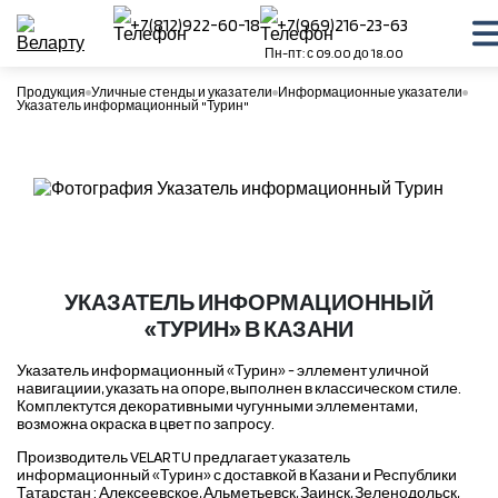
+7(812)922-60-18
+7(969)216-23-63
Пн-пт: с 09.00 до 18.00
Продукция
Уличные стенды и указатели
Информационные указатели
Указатель информационный "Турин"
УКАЗАТЕЛЬ ИНФОРМАЦИОННЫЙ
«ТУРИН» В КАЗАНИ
Указатель информационный «Турин» - эллемент уличной
навигациии, указать на опоре, выполнен в классическом стиле.
Комплектутся декоративными чугунными эллементами,
возможна окраска в цвет по запросу.
Производитель VELARTU предлагает указатель
информационный «Турин» с доставкой в Казани и Республики
Татарстан : Алексеевское, Альметьевск, Заинск, Зеленодольск,