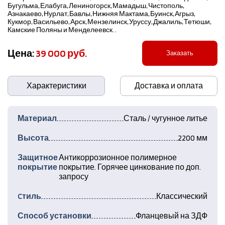
Бугульма, Елабуга, Лениногорск, Мамадыш, Чистополь,
Азнакаево, Нурлат, Бавлы, Нижняя Мактама, Буинск, Агрыз,
Кукмор, Васильево, Арск, Мензелинск, Уруссу, Джалиль, Тетюши,
Камские Поляны и Менделеевск. .
Цена:
39 000 руб.
Заказать
Характеристики
Доставка и оплата
Материал
Сталь / чугунное литье
Высота
2200 мм
Защитное
Антикоррозионное полимерное
покрытие
покрытие. Горячее цинкование по доп.
запросу
Cтиль
Классический
Способ установки
Фланцевый на ЗДФ