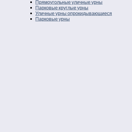
Прямоугольные уличные урны
Парковые круглые урны
Уличные урны опрокидывающиеся
Парковые урны
Уличные урны 25 литров
Уличные урны в город
Урны на остановку
Уличные урны с козырьком
Уличные урны навесные
Мусорные ящики уличные
Уличные урны 30 литров
Баки мусорные в парк
Урны уличные бетонные укомплектованные
ведром вставкой
Урны во двор
Уличные урны пепельницы
Уличные урны напольные пепельницы
Уличные урны пепельницы деревянные
Уличные урны пепельницы металлические
Деревянные уличные урны
Урны к кафе
Урны для кафе самообслуживания
Урны на детскую площадку
Парковые металлические урны