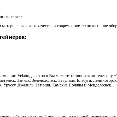
нный каркас.
 материал высокого качества и современное технологичное обо
тейнеров:
омпании Velartu, для этого Вы можете позвонить по телефону +7
ьметьевск, Заинск, Зеленодольск, Бугульма, Елабуга, Лениногор
к, Уруссу, Джалиль, Тетюши, Камские Поляны и Менделеевск. .
зделия, объема заказанной продукции и сезонной загруженности