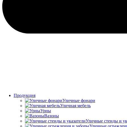
Продукция
Уличные фонари
Уличная мебель
Урны
Вазоны
Уличные стенды и ук
Уличные ограждени