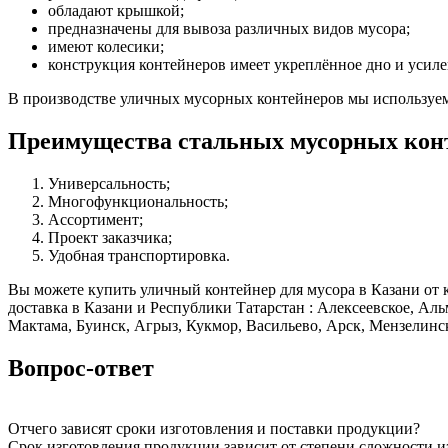
обладают крышкой;
предназначены для вывоза различных видов мусора;
имеют колесики;
конструкция контейнеров имеет укреплённое дно и усиле
В производстве уличных мусорных контейнеров мы используем
Преимущества стальных мусорных кон
Универсальность;
Многофункциональность;
Ассортимент;
Проект заказчика;
Удобная транспортировка.
Вы можете купить уличный контейнер для мусора в Казани от к
доставка в Казани и Республики Татарстан : Алексеевское, Ал
Мактама, Буинск, Агрыз, Кукмор, Васильево, Арск, Мензелинс
Вопрос-ответ
Отчего зависят сроки изготовления и поставки продукции?
Срок изготовления продукции зависит от степени сложности и