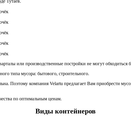
де Тутаев.
очёк
очёк
очёк
очёк
очёк
арталы или производственные постройки не могут обходиться бе
ного типа мусора: бытового, строительного.
ьна. Поэтому компания Velartu предлагает Вам приобрести мусо
чества по оптимальным ценам.
Виды контейнеров