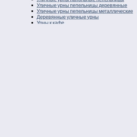
Уличные урны пепельницы деревянные
Уличные урны пепельницы металлические
Деревянные уличные урны
Урны к кафе
Урны для кафе самообслуживания
Урны на детскую площадку
Парковые металлические урны
Парковые чугунные урны
Мусорные современные уличные
контейнеры
Шестигранные уличные урны
Урны для собачьих площадок
Урны уличные металлические для метро
Уличные урны из дерева и металла
Вазоны
Вазоны чугунные
Вазоны из камня
Уличные стенды и указатели
Рекламные стенды и стойки
Информационные указатели
Уличные знаки
Информационные стенды
Информационные щиты